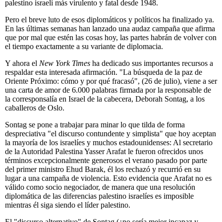
palestino israelí más virulento y fatal desde 1948.
Pero el breve luto de esos diplomáticos y políticos ha finalizado ya.
En las últimas semanas han lanzado una audaz campaña que afirma
que por mal que estén las cosas hoy, las partes habrán de volver con
el tiempo exactamente a su variante de diplomacia.
Y ahora el
New York Times
ha dedicado sus importantes recursos a
respaldar esta interesada afirmación. "La búsqueda de la paz de
Oriente Próximo: cómo y por qué fracasó", (26 de julio), viene a ser
una carta de amor de 6.000 palabras firmada por la responsable de
la corresponsalía en Israel de la cabecera, Deborah Sontag, a los
caballeros de Oslo.
Sontag se pone a trabajar para minar lo que tilda de forma
despreciativa "el discurso contundente y simplista" que hoy aceptan
la mayoría de los israelíes y muchos estadounidenses: Al secretario
de la Autoridad Palestina Yasser Arafat le fueron ofrecidos unos
términos excepcionalmente generosos el verano pasado por parte
del primer ministro Ehud Barak, él los rechazó y recurrió en su
lugar a una campaña de violencia. Esto evidencia que Arafat no es
válido como socio negociador, de manera que una resolución
diplomática de las diferencias palestino israelíes es imposible
mientras él siga siendo el líder palestino.
El "discurso alternativo" de Sontag (¿no sería mejor incapaz y