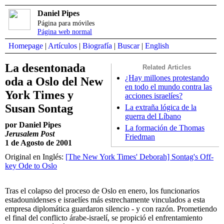
Daniel Pipes
Página para móviles
Página web normal
Homepage
|
Artículos
|
Biografía
|
Buscar
|
English
La desentonada
Related Articles
¿Hay millones protestando
oda a Oslo del New
en todo el mundo contra las
York Times y
acciones israelíes?
Susan Sontag
La extraña lógica de la
guerra del Líbano
por Daniel Pipes
La formación de Thomas
Jerusalem Post
Friedman
1 de Agosto de 2001
Original en Inglés:
[The New York Times' Deborah] Sontag's Off-
key Ode to Oslo
Tras el colapso del proceso de Oslo en enero, los funcionarios
estadounidenses e israelíes más estrechamente vinculados a esta
empresa diplomática guardaron silencio - y con razón. Prometiendo
el final del conflicto árabe-israelí, se propició el enfrentamiento