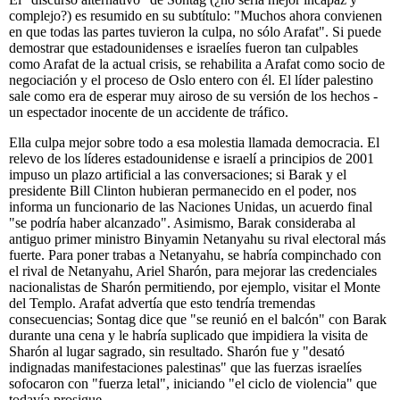
complejo?) es resumido en su subtítulo: "Muchos ahora convienen
en que todas las partes tuvieron la culpa, no sólo Arafat". Si puede
demostrar que estadounidenses e israelíes fueron tan culpables
como Arafat de la actual crisis, se rehabilita a Arafat como socio de
negociación y el proceso de Oslo entero con él. El líder palestino
sale como era de esperar muy airoso de su versión de los hechos -
un espectador inocente de un accidente de tráfico.
Ella culpa mejor sobre todo a esa molestia llamada democracia. El
relevo de los líderes estadounidense e israelí a principios de 2001
impuso un plazo artificial a las conversaciones; si Barak y el
presidente Bill Clinton hubieran permanecido en el poder, nos
informa un funcionario de las Naciones Unidas, un acuerdo final
"se podría haber alcanzado". Asimismo, Barak consideraba al
antiguo primer ministro Binyamin Netanyahu su rival electoral más
fuerte. Para poner trabas a Netanyahu, se habría compinchado con
el rival de Netanyahu, Ariel Sharón, para mejorar las credenciales
nacionalistas de Sharón permitiendo, por ejemplo, visitar el Monte
del Templo. Arafat advertía que esto tendría tremendas
consecuencias; Sontag dice que "se reunió en el balcón" con Barak
durante una cena y le habría suplicado que impidiera la visita de
Sharón al lugar sagrado, sin resultado. Sharón fue y "desató
indignadas manifestaciones palestinas" que las fuerzas israelíes
sofocaron con "fuerza letal", iniciando "el ciclo de violencia" que
todavía prosigue.