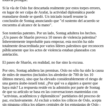
Si la vía de Oslo fue descartada realmente por estos torpes errores,
en lugar de ser culpa de Arafat, la actividad diplomática puede
reanudarse donde se quedó. Un iniciado israelí resume la
conclusión de Sontag anunciando que "el sustento del acuerdo se
encuentra al alcance de la mano".
Son tonterías patentes. Por un lado, Sontag adultera los hechos.
¿Un paseo de Sharón provoca 10 meses de violencia palestina?
Inherentemente improbable para empezar, esta noción ha sido
totalmente desacreditada por varios líderes palestinos que reconocen
públicamente que los actos de violencia estaban planeados con
antelación.
El paseo de Sharón, en realidad, no fue sino la excusa.
Por otro, Sontag adultera las premisas. Oslo no sólo ha sido la causa
de miles de muertos (incluidos los alrededor de 700 de los 10
últimos meses), sino que ha elevado considerablemente el riesgo de
una guerra árabe-israelí total. ¿Por qué va a alguien a querer que
haya más? La respuesta reside en la admisión por parte de Sontag
de que su artículo se basa en las conversaciones mantenidas con
"activistas, académicos y diplomáticos" partidarios del proceso de
paz, exclusivamente. Al excluir a todos los críticos de Oslo, acepta
sin ninguna crítica los pilares centrales de los entusiastas de Oslo -