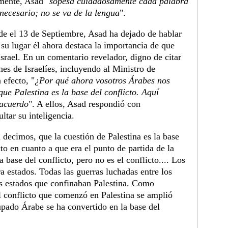
mente, Asad "
sopesa cuidadosamente cada palabra
 necesario; no se va de la lengua
".
de el 13 de Septiembre, Asad ha dejado de hablar
 su lugar él ahora destaca la importancia de que
Israel. En un comentario revelador, digno de citar
nes de Israelíes, incluyendo al Ministro de
 efecto, "
¿Por qué ahora vosotros Árabes nos
ue Palestina es la base del conflicto. Aquí
 acuerdo
". A ellos, Asad respondió con
ltar su inteligencia.
 decimos, que la cuestión de Palestina es la base
cto en cuanto a que era el punto de partida de la
a base del conflicto, pero no es el conflicto.... Los
a estados. Todas las guerras luchadas entre los
os estados que confinaban Palestina. Como
el conflicto que comenzó en Palestina se amplió
cupado Árabe se ha convertido en la base del