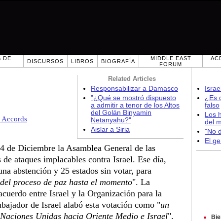
 DE
MIDDLE EAST
AC
DISCURSOS
LIBROS
BIOGRAFÍA
FORUM
Related Articles
Responsabilizar a Damasco
Israe
"¿Qué se mostró dispuesto
¿Es c
a admitir a tenor de los Altos
falso
del Golán Binyamin
Los h
 Accords
Netanyahu?"
del 
Aislar a Siria
"No d
El ge
14 de Diciembre la Asamblea General de las
e ataques implacables contra Israel. Ese día,
a abstención y 25 estados sin votar, para
s del proceso de paz hasta el momento
". La
acuerdo entre Israel y la Organización para la
bajador de Israel alabó esta votación como "
un
s Naciones Unidas hacia Oriente Medio e Israel
".
Bie