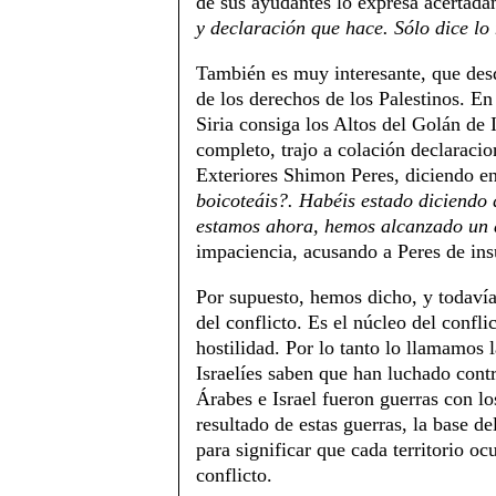
de sus ayudantes lo expresa acertada
y declaración que hace. Sólo dice lo
También es muy interesante, que des
de los derechos de los Palestinos. En
Siria consiga los Altos del Golán de 
completo, trajo a colación declaracio
Exteriores Shimon Peres, diciendo en
boicoteáis?. Habéis estado diciendo q
estamos ahora, hemos alcanzado un
impaciencia, acusando a Peres de insu
Por supuesto, hemos dicho, y todavía
del conflicto. Es el núcleo del confli
hostilidad. Por lo tanto lo llamamos l
Israelíes saben que han luchado contr
Árabes e Israel fueron guerras con l
resultado de estas guerras, la base d
para significar que cada territorio o
conflicto.