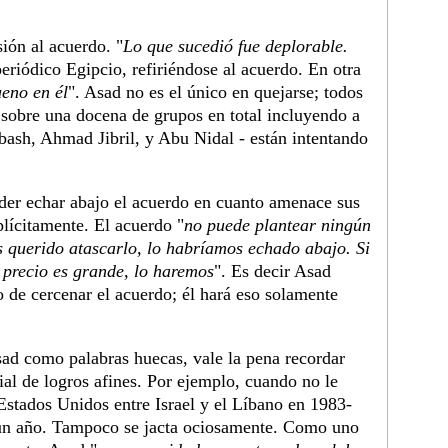
ión al acuerdo. "
Lo que sucedió fue deplorable.
periódico Egipcio, refiriéndose al acuerdo. En otra
eno en él
". Asad no es el único en quejarse; todos
- sobre una docena de grupos en total incluyendo a
ash, Ahmad Jibril, y Abu Nidal - están intentando
er echar abajo el acuerdo en cuanto amenace sus
plícitamente. El acuerdo "
no puede plantear ningún
s querido atascarlo, lo habríamos echado abajo. Si
 precio es grande, lo haremos
". Es decir Asad
o de cercenar el acuerdo; él hará eso solamente
ad como palabras huecas, vale la pena recordar
ial de logros afines. Por ejemplo, cuando no le
Estados Unidos entre Israel y el Líbano en 1983-
 un año. Tampoco se jacta ociosamente. Como uno