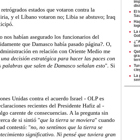
imp
dis
 retrógrados estados que votaron contra la
El 
Sau
iria, y el Líbano votaron no; Libia se abstuvo; Iraq
Hag
icipó.
log
La 
Gob
o nos habían asegurado los funcionarios del
¿"A
etidamente que Damasco había pasado página?. O,
ter
administración en relación con Oriente Medio me
Qat
gra
una decisión estratégica para hacer las paces con
ter
as palabras que salen de Damasco señalan esto
". Si
Tur
cie
La 
sen
iones Unidas contra el acuerdo Israel - OLP es
laraciones recientes del Presidente Hafiz al -
lgo carente de consecuencias. A la pregunta sin
rca de si sintió "
que la tierra se moviera
" cuando
ad contestó: "
no, no sentímos que la tierra se
ecimiento significativo. Ni pensé que tuviera gran