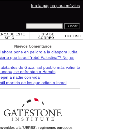
Ir a la página para móviles
ERCA DE ESTE
LISTA DE
ENGLISH
SITIO
CORREO
Nuevos Comentarios
l ahora pone en peligro a la diáspora judía
ierto que Israel "robó Palestina"? No, es
abitantes de Gaza, «el pueblo más valiente
mundo», se enfrentan a Hamás
ejen a nadie con vida"
ntil martirio de los que odian a Israel
nvenidos a la 'UERSS': regímenes europeos