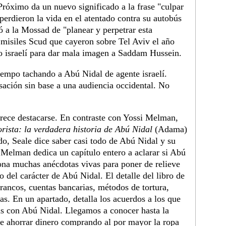
Próximo da un nuevo significado a la frase "culpar
perdieron la vida en el atentado contra su autobús
ó a la Mossad de "planear y perpetrar esta
s misiles Scud que cayeron sobre Tel Aviv el año
to israelí para dar mala imagen a Saddam Hussein.
tiempo tachando a Abú Nidal de agente israelí.
sación sin base a una audiencia occidental. No
ece destacarse. En contraste con Yossi Melman,
orista: la verdadera historia de Abú Nidal
(Adama)
do, Seale dice saber casi todo de Abú Nidal y su
 Melman dedica un capítulo entero a aclarar si Abú
ona muchas anécdotas vivas para poner de relieve
o del carácter de Abú Nidal. El detalle del libro de
rancos, cuentas bancarias, métodos de tortura,
s. En un apartado, detalla los acuerdos a los que
las con Abú Nidal. Llegamos a conocer hasta la
de ahorrar dinero comprando al por mayor la ropa