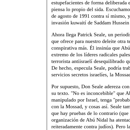
estupefacientes de forma deliberada e
piensa lo propio del sida. Escuchamo
de agosto de 1991 contra sí mismo, y
invasión kuwaití de Saddam Hussein p
Ahora llega Patrick Seale, un periodis
que ofrece para nuestro deleite otra t
conspirativa más. Él insinúa que Abú
extremo de los líderes radicales pales
terrorista antiisraelí desequilibrado q
De hecho, especula Seale, podría trab
servicios secretos israelíes, la Mossa
Por supuesto, Don Seale adereza con
su texto. "No es inconcebible" que A
manipulado por Israel, tenga "probab
con la Mossad, y cosas así. Seale ta
que hay pruebas de lo contrario (que 
organización de Abú Nidal ha atenta
reiteradamente contra judíos). Pero l