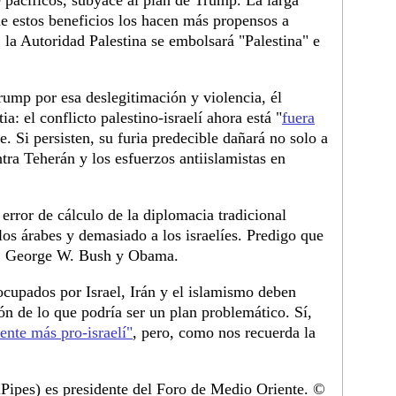
e pacíficos, subyace al plan de Trump. La larga
e estos beneficios los hacen más propensos a
 la Autoridad Palestina se embolsará "Palestina" e
Trump por esa deslegitimación y violencia, él
: el conflicto palestino-israelí ahora está "
fuera
e. Si persisten, su furia predecible dañará no solo a
tra Teherán y los esfuerzos antiislamistas en
n error de cálculo de la diplomacia tradicional
 los árabes y demasiado a los israelíes. Predigo que
on, George W. Bush y Obama.
ocupados por Israel, Irán y el islamismo deben
ón de lo que podría ser un plan problemático. Sí,
dente más pro-israelí"
, pero, como nos recuerda la
Pipes) es presidente del Foro de Medio Oriente. ©