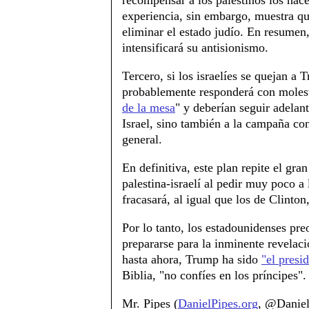
recompensar a los palestinos los hac
experiencia, sin embargo, muestra qu
eliminar el estado judío. En resumen,
intensificará su antisionismo.
Tercero, si los israelíes se quejan a 
probablemente responderá con molestia
de la mesa
" y deberían seguir adelant
Israel, sino también a la campaña con
general.
En definitiva, este plan repite el gra
palestina-israelí al pedir muy poco a
fracasará, al igual que los de Clint
Por lo tanto, los estadounidenses pre
prepararse para la inminente revelaci
hasta ahora, Trump ha sido
"el presi
Biblia, "no confíes en los príncipes".
Mr. Pipes (
DanielPipes.org
, @Daniel