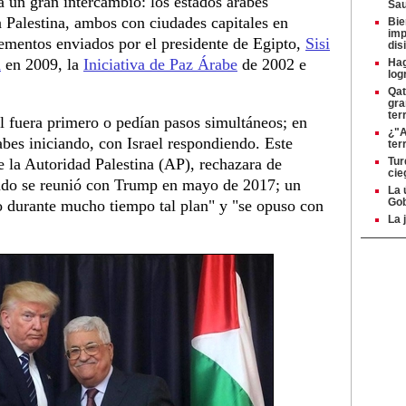
a un gran intercambio: los estados árabes
Sau
a Palestina, ambos con ciudades capitales en
Bie
imp
lementos enviados por el presidente de Egipto,
Sisi
dis
a
en 2009, la
Iniciativa de Paz Árabe
de 2002 e
Hag
log
Qat
gra
ter
el fuera primero o pedían pasos simultáneos; en
¿"A
abes iniciando, con Israel respondiendo. Este
ter
la Autoridad Palestina (AP), rechazara de
Tur
cie
ando se reunió con Trump en mayo de 2017; un
La 
Gob
 durante mucho tiempo tal plan" y "se opuso con
La 