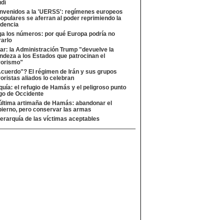
dí
nvenidos a la 'UERSS': regímenes europeos
opulares se aferran al poder reprimiendo la
idencia
a los números: por qué Europa podría no
rarlo
ar: la Administración Trump "devuelve la
ndeza a los Estados que patrocinan el
rorismo"
cuerdo"? El régimen de Irán y sus grupos
roristas aliados lo celebran
quía: el refugio de Hamás y el peligroso punto
go de Occidente
última artimaña de Hamás: abandonar el
ierno, pero conservar las armas
jerarquía de las víctimas aceptables