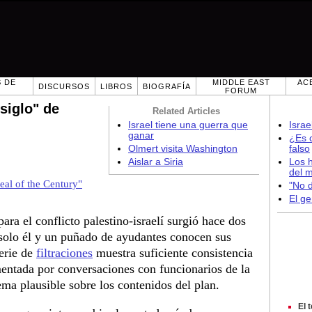
 DE
MIDDLE EAST
AC
DISCURSOS
LIBROS
BIOGRAFÍA
FORUM
siglo" de
Related Articles
Israel tiene una guerra que
Israe
ganar
¿Es c
Olmert visita Washington
falso
Aislar a Siria
Los h
del 
eal of the Century"
"No d
El ge
ara el conflicto palestino-israelí surgió hace dos
 solo él y un puñado de ayudantes conocen sus
serie de
filtraciones
muestra suficiente consistencia
entada por conversaciones con funcionarios de la
ma plausible sobre los contenidos del plan.
El 