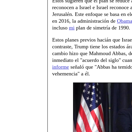
Estos sugieren que el plan se reduce 
reconocen a Israel e Israel reconoce 
Jerusalén. Este enfoque se basa en e
en 2016, la administración de
Obam
incluso
mi
plan de simetría de 1990.
Estos planes previos hacián que Isra
contraste, Trump tiene los estados ár
cambio hizo que Mahmoud Abbas, de 
inmediato el "acuerdo del siglo" cu
informe
señaló que "Abbas ha temido
vehemencia" a él.