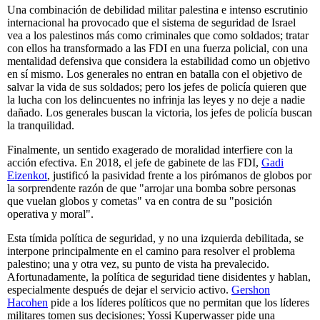
Una combinación de debilidad militar palestina e intenso escrutinio
internacional ha provocado que el sistema de seguridad de Israel
vea a los palestinos más como criminales que como soldados; tratar
con ellos ha transformado a las FDI en una fuerza policial, con una
mentalidad defensiva que considera la estabilidad como un objetivo
en sí mismo. Los generales no entran en batalla con el objetivo de
salvar la vida de sus soldados; pero los jefes de policía quieren que
la lucha con los delincuentes no infrinja las leyes y no deje a nadie
dañado. Los generales buscan la victoria, los jefes de policía buscan
la tranquilidad.
Finalmente, un sentido exagerado de moralidad interfiere con la
acción efectiva. En 2018, el jefe de gabinete de las FDI,
Gadi
Eizenkot
, justificó la pasividad frente a los pirómanos de globos por
la sorprendente razón de que "arrojar una bomba sobre personas
que vuelan globos y cometas" va en contra de su "posición
operativa y moral".
Esta tímida política de seguridad, y no una izquierda debilitada, se
interpone principalmente en el camino para resolver el problema
palestino; una y otra vez, su punto de vista ha prevalecido.
Afortunadamente, la política de seguridad tiene disidentes y hablan,
especialmente después de dejar el servicio activo.
Gershon
Hacohen
pide a los líderes políticos que no permitan que los líderes
militares tomen sus decisiones; Yossi Kuperwasser pide una