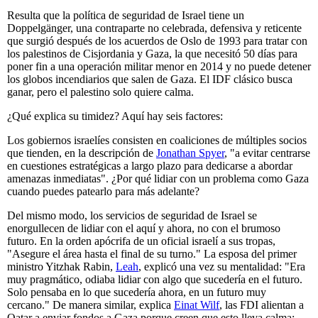
Resulta que la política de seguridad de Israel tiene un
Doppelgänger, una contraparte no celebrada, defensiva y reticente
que surgió después de los acuerdos de Oslo de 1993 para tratar con
los palestinos de Cisjordania y Gaza, la que necesitó 50 días para
poner fin a una operación militar menor en 2014 y no puede detener
los globos incendiarios que salen de Gaza. El IDF clásico busca
ganar, pero el palestino solo quiere calma.
¿Qué explica su timidez? Aquí hay seis factores:
Los gobiernos israelíes consisten en coaliciones de múltiples socios
que tienden, en la descripción de
Jonathan Spyer
, "a evitar centrarse
en cuestiones estratégicas a largo plazo para dedicarse a abordar
amenazas inmediatas". ¿Por qué lidiar con un problema como Gaza
cuando puedes patearlo para más adelante?
Del mismo modo, los servicios de seguridad de Israel se
enorgullecen de lidiar con el aquí y ahora, no con el brumoso
futuro. En la orden apócrifa de un oficial israelí a sus tropas,
"Asegure el área hasta el final de su turno." La esposa del primer
ministro Yitzhak Rabin,
Leah
, explicó una vez su mentalidad: "Era
muy pragmático, odiaba lidiar con algo que sucedería en el futuro.
Solo pensaba en lo que sucedería ahora, en un futuro muy
cercano." De manera similar, explica
Einat Wilf
, las FDI alientan a
Qatar a enviar fondos a Gaza porque creen que esto lleva calma: