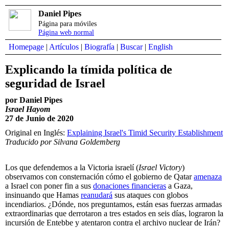
Daniel Pipes
Página para móviles
Página web normal
Homepage
|
Artículos
|
Biografía
|
Buscar
|
English
Explicando la tímida política de
seguridad de Israel
por Daniel Pipes
Israel Hayom
27 de Junio de 2020
Original en Inglés:
Explaining Israel's Timid Security Establishment
Traducido por Silvana Goldemberg
Los que defendemos a la Victoria israelí (
Israel Victory
)
observamos con consternación cómo el gobierno de Qatar
amenaza
a Israel con poner fin a sus
donaciones financieras
a Gaza,
insinuando que Hamas
reanudará
sus ataques con globos
incendiarios. ¿Dónde, nos preguntamos, están esas fuerzas armadas
extraordinarias que derrotaron a tres estados en seis días, lograron la
incursión de Entebbe y atentaron contra el archivo nuclear de Irán?