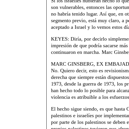
Si los israelíes hubieran hecho lo qu
son vulnerables, entonces las oportu
no habría tenido lugar. Así que, en ot
segmento previo, está muy claro, a pe
aceptado a Israel y lo vemos estos dí
KEYES: Diría, por decirlo simplemen
impresión de que podría sacarse más c
continuaron en marcha. Marc Ginsber
MARC GINSBERG, EX EMBAJA
No. Quiero decir, esto es revisionis
derecha que siempre están dispuestos 
1973, desde la guerra de 1973, los p
han hecho todo lo posible para alca
violencia es atribuible a los esfuerzo
El hecho sigue siendo, es que hasta 
palestinos e israelíes por implementa
por parte de los palestinos se deben en
propios palestinos tuvieron que afron