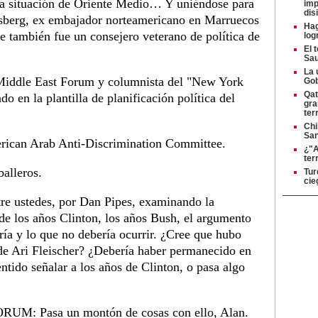
la situación de Oriente Medio… Y uniéndose para
imp
dis
nsberg, ex embajador norteamericano en Marruecos
Hag
e también fue un consejero veterano de política de
log
El 
Sau
La 
 Middle East Forum y columnista del "New York
Gob
Qat
o en la plantilla de planificación política del
gra
ter
Chi
San
erican Arab Anti-Discrimination Committee.
¿"A
ter
lleros.
Tur
cie
re ustedes, por Dan Pipes, examinando la
 de los años Clinton, los años Bush, el argumento
ría y lo que no debería ocurrir. ¿Cree que hubo
 de Ari Fleischer? ¿Debería haber permanecido en
ntido señalar a los años de Clinton, o pasa algo
: Pasa un montón de cosas con ello, Alan.