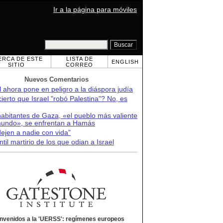
Ir a la página para móviles
ERCA DE ESTE
LISTA DE
ENGLISH
SITIO
CORREO
Nuevos Comentarios
l ahora pone en peligro a la diáspora judía
ierto que Israel "robó Palestina"? No, es
abitantes de Gaza, «el pueblo más valiente
mundo», se enfrentan a Hamás
ejen a nadie con vida"
ntil martirio de los que odian a Israel
nvenidos a la 'UERSS': regímenes europeos