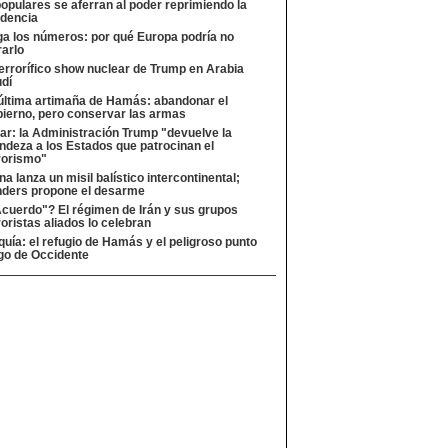
opulares se aferran al poder reprimiendo la
idencia
a los números: por qué Europa podría no
rarlo
terrorífico show nuclear de Trump en Arabia
dí
última artimaña de Hamás: abandonar el
ierno, pero conservar las armas
ar: la Administración Trump "devuelve la
ndeza a los Estados que patrocinan el
rorismo"
na lanza un misil balístico intercontinental;
ders propone el desarme
cuerdo"? El régimen de Irán y sus grupos
roristas aliados lo celebran
quía: el refugio de Hamás y el peligroso punto
go de Occidente