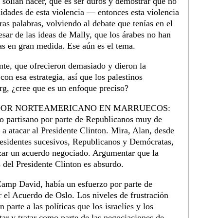
e solían hacer, que es ser duros y demostrar que no
nidades de esta violencia — entonces esta violencia
ras palabras, volviendo al debate que tenías en el
sar de las ideas de Mally, que los árabes no han
as en gran medida. Ese aún es el tema.
te, que ofrecieron demasiado y dieron la
on esa estrategia, así que los palestinos
g, ¿cree que es un enfoque preciso?
DOR NORTEAMERICANO EN MARRUECOS:
mo partisano por parte de Republicanos muy de
a atacar al Presidente Clinton. Mira, Alan, desde
residentes sucesivos, Republicanos y Demócratas,
nzar un acuerdo negociado. Argumentar que la
s del Presidente Clinton es absurdo.
Camp David, había un esfuerzo por parte de
r el Acuerdo de Oslo. Los niveles de frustración
 parte a las políticas que los israelíes y los
tar y tratar como parte de las negociaciones de