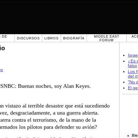
 DE
MIDDLE EAST
AC
DISCURSOS
LIBROS
BIOGRAFÍA
FORUM
io
Israe
¿Es c
falso
on
Los h
del 
"No d
: Buenas noches, soy Alan Keyes.
El ge
 vistazo al terrible desastre que está sucediendo
ez, desgraciadamente, a una guerra abierta.
erra contra el terrorismo, de la mano de
la
armados los pilotos para defender su avión?
Bie