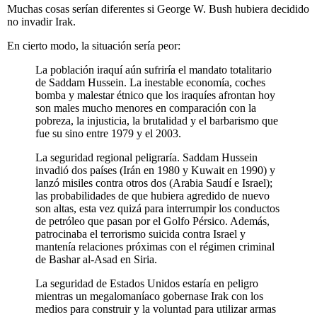
Muchas cosas serían diferentes si George W. Bush hubiera decidido
no invadir Irak.
En cierto modo, la situación sería peor:
La población iraquí aún sufriría el mandato totalitario
de Saddam Hussein. La inestable economía, coches
bomba y malestar étnico que los iraquíes afrontan hoy
son males mucho menores en comparación con la
pobreza, la injusticia, la brutalidad y el barbarismo que
fue su sino entre 1979 y el 2003.
La seguridad regional peligraría. Saddam Hussein
invadió dos países (Irán en 1980 y Kuwait en 1990) y
lanzó misiles contra otros dos (Arabia Saudí e Israel);
las probabilidades de que hubiera agredido de nuevo
son altas, esta vez quizá para interrumpir los conductos
de petróleo que pasan por el Golfo Pérsico. Además,
patrocinaba el terrorismo suicida contra Israel y
mantenía relaciones próximas con el régimen criminal
de Bashar al-Asad en Siria.
La seguridad de Estados Unidos estaría en peligro
mientras un megalomaníaco gobernase Irak con los
medios para construir y la voluntad para utilizar armas