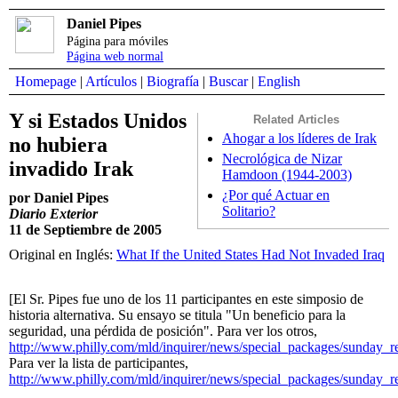
Daniel Pipes
Página para móviles
Página web normal
Homepage
|
Artículos
|
Biografía
|
Buscar
|
English
Y si Estados Unidos
Related Articles
Ahogar a los líderes de Irak
no hubiera
Necrológica de Nizar
invadido Irak
Hamdoon (1944-2003)
¿Por qué Actuar en
por Daniel Pipes
Solitario?
Diario Exterior
11 de Septiembre de 2005
Original en Inglés:
What If the United States Had Not Invaded Iraq
[El Sr. Pipes fue uno de los 11 participantes en este simposio de
historia alternativa. Su ensayo se titula "Un beneficio para la
seguridad, una pérdida de posición". Para ver los otros,
http://www.philly.com/mld/inquirer/news/special_packages/sunday_
Para ver la lista de participantes,
http://www.philly.com/mld/inquirer/news/special_packages/sunday_