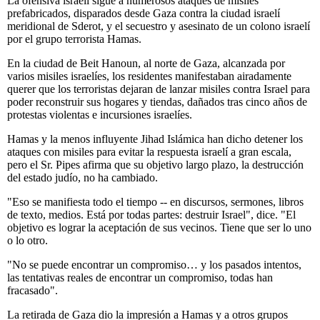
La ofensiva israelí sigue a numerosos ataques de misiles
prefabricados, disparados desde Gaza contra la ciudad israelí
meridional de Sderot, y el secuestro y asesinato de un colono israelí
por el grupo terrorista Hamas.
En la ciudad de Beit Hanoun, al norte de Gaza, alcanzada por
varios misiles israelíes, los residentes manifestaban airadamente
querer que los terroristas dejaran de lanzar misiles contra Israel para
poder reconstruir sus hogares y tiendas, dañados tras cinco años de
protestas violentas e incursiones israelíes.
Hamas y la menos influyente Jihad Islámica han dicho detener los
ataques con misiles para evitar la respuesta israelí a gran escala,
pero el Sr. Pipes afirma que su objetivo largo plazo, la destrucción
del estado judío, no ha cambiado.
"Eso se manifiesta todo el tiempo -- en discursos, sermones, libros
de texto, medios. Está por todas partes: destruir Israel", dice. "El
objetivo es lograr la aceptación de sus vecinos. Tiene que ser lo uno
o lo otro.
"No se puede encontrar un compromiso… y los pasados intentos,
las tentativas reales de encontrar un compromiso, todas han
fracasado".
La retirada de Gaza dio la impresión a Hamas y a otros grupos