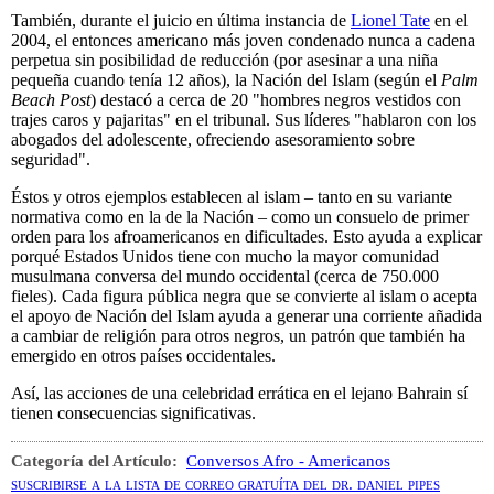
También, durante el juicio en última instancia de
Lionel Tate
en el
2004, el entonces americano más joven condenado nunca a cadena
perpetua sin posibilidad de reducción (por asesinar a una niña
pequeña cuando tenía 12 años), la Nación del Islam (según el
Palm
Beach Post
) destacó a cerca de 20 "hombres negros vestidos con
trajes caros y pajaritas" en el tribunal. Sus líderes "hablaron con los
abogados del adolescente, ofreciendo asesoramiento sobre
seguridad".
Éstos y otros ejemplos establecen al islam – tanto en su variante
normativa como en la de la Nación – como un consuelo de primer
orden para los afroamericanos en dificultades. Esto ayuda a explicar
porqué Estados Unidos tiene con mucho la mayor comunidad
musulmana conversa del mundo occidental (cerca de 750.000
fieles). Cada figura pública negra que se convierte al islam o acepta
el apoyo de Nación del Islam ayuda a generar una corriente añadida
a cambiar de religión para otros negros, un patrón que también ha
emergido en otros países occidentales.
Así, las acciones de una celebridad errática en el lejano Bahrain sí
tienen consecuencias significativas.
Categoría del Artículo:
Conversos Afro - Americanos
suscribirse a la lista de correo gratuíta del dr. daniel pipes