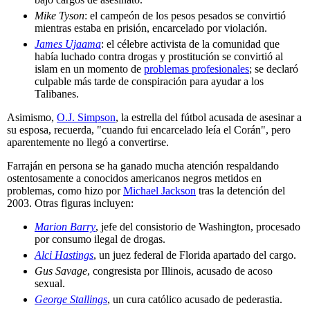
Mike Tyson
: el campeón de los pesos pesados se convirtió
mientras estaba en prisión, encarcelado por violación.
James Ujaama
: el célebre activista de la comunidad que
había luchado contra drogas y prostitución se convirtió al
islam en un momento de
problemas profesionales
; se declaró
culpable más tarde de conspiración para ayudar a los
Talibanes.
Asimismo,
O.J. Simpson
, la estrella del fútbol acusada de asesinar a
su esposa, recuerda, "cuando fui encarcelado leía el Corán", pero
aparentemente no llegó a convertirse.
Farraján en persona se ha ganado mucha atención respaldando
ostentosamente a conocidos americanos negros metidos en
problemas, como hizo por
Michael Jackson
tras la detención del
2003. Otras figuras incluyen:
Marion Barry
, jefe del consistorio de Washington, procesado
por consumo ilegal de drogas.
Alci Hastings
, un juez federal de Florida apartado del cargo.
Gus Savage
, congresista por Illinois, acusado de acoso
sexual.
George Stallings
, un cura católico acusado de pederastia.