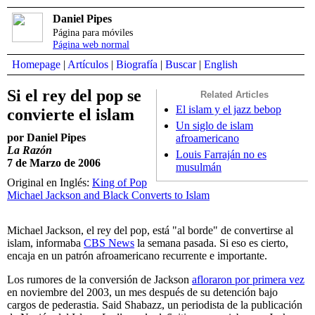
Daniel Pipes
Página para móviles
Página web normal
Homepage
|
Artículos
|
Biografía
|
Buscar
|
English
Si el rey del pop se
Related Articles
El islam y el jazz bebop
convierte el islam
Un siglo de islam
por Daniel Pipes
afroamericano
La Razón
Louis Farraján no es
7 de Marzo de 2006
musulmán
Original en Inglés:
King of Pop
Michael Jackson and Black Converts to Islam
Michael Jackson, el rey del pop, está "al borde" de convertirse al
islam, informaba
CBS News
la semana pasada. Si eso es cierto,
encaja en un patrón afroamericano recurrente e importante.
Los rumores de la conversión de Jackson
afloraron por primera vez
en noviembre del 2003, un mes después de su detención bajo
cargos de pederastia. Said Shabazz, un periodista de la publicación