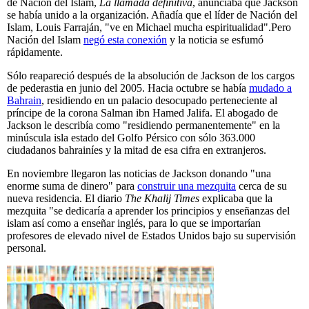
de Nación del Islam,
La llamada definitiva
, anunciaba que Jackson
se había unido a la organización. Añadía que el líder de Nación del
Islam, Louis Farraján, "ve en Michael mucha espiritualidad".Pero
Nación del Islam
negó esta conexión
y la noticia se esfumó
rápidamente.
Sólo reapareció después de la absolución de Jackson de los cargos
de pederastia en junio del 2005. Hacia octubre se había
mudado a
Bahrain
, residiendo en un palacio desocupado perteneciente al
príncipe de la corona Salman ibn Hamed Jalifa. El abogado de
Jackson le describía como "residiendo permanentemente" en la
minúscula isla estado del Golfo Pérsico con sólo 363.000
ciudadanos bahrainíes y la mitad de esa cifra en extranjeros.
En noviembre llegaron las noticias de Jackson donando "una
enorme suma de dinero" para
construir una mezquita
cerca de su
nueva residencia. El diario
The Khalij Times
explicaba que la
mezquita "se dedicaría a aprender los principios y enseñanzas del
islam así como a enseñar inglés, para lo que se importarían
profesores de elevado nivel de Estados Unidos bajo su supervisión
personal.