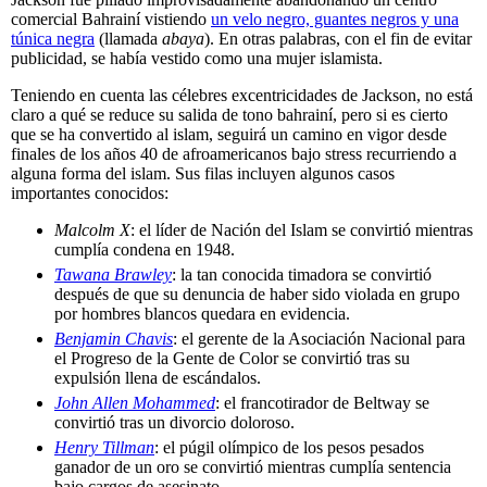
comercial Bahrainí vistiendo
un velo negro, guantes negros y una
túnica negra
(llamada
abaya
). En otras palabras, con el fin de evitar
publicidad, se había vestido como una mujer islamista.
Teniendo en cuenta las célebres excentricidades de Jackson, no está
claro a qué se reduce su salida de tono bahrainí, pero si es cierto
que se ha convertido al islam, seguirá un camino en vigor desde
finales de los años 40 de afroamericanos bajo stress recurriendo a
alguna forma del islam. Sus filas incluyen algunos casos
importantes conocidos:
Malcolm X
: el líder de Nación del Islam se convirtió mientras
cumplía condena en 1948.
Tawana Brawley
: la tan conocida timadora se convirtió
después de que su denuncia de haber sido violada en grupo
por hombres blancos quedara en evidencia.
Benjamin Chavis
: el gerente de la Asociación Nacional para
el Progreso de la Gente de Color se convirtió tras su
expulsión llena de escándalos.
John Allen Mohammed
: el francotirador de Beltway se
convirtió tras un divorcio doloroso.
Henry Tillman
: el púgil olímpico de los pesos pesados
ganador de un oro se convirtió mientras cumplía sentencia
bajo cargos de asesinato.