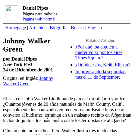
Daniel Pipes
Página para móviles
Página web normal
Homepage
|
Artículos
|
Biografía
|
Buscar
|
English
Johnny Walker
Related Articles
¿Por qué iba alguien a
Green
querer volar por los aires
Times Square?
por Daniel Pipes
New York Post
¿Dónde estás, Keith Ellison?
24 de Diciembre de 2001
Improvisando la seguridad
tras el 11 de Septiembre
Original en Inglés:
Johnny
Walker Green
El caso de John Walker Lindh puede parecer estrafalario y único.
¿Cuántos jóvenes de 20 años naturales de Marin County, Calif.,
especialmente los bautizados en recuerdo a un Beatle hijos de un
converso al budismo, terminan en un malsano recinto en Afganistán
luchando junto a los más fanáticos de los terroristas de al Qaeda?
Obviamente, no muchos. Pero Walker ilustra tres tendencias