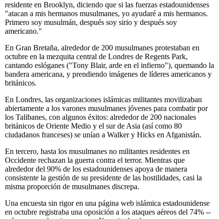
residente en Brooklyn, diciendo que si las fuerzas estadounidenses
"atacan a mis hermanos musulmanes, yo ayudaré a mis hermanos.
Primero soy musulmán, después soy sirio y después soy
americano."
En Gran Bretaña, alrededor de 200 musulmanes protestaban en
octubre en la mezquita central de Londres de Regents Park,
cantando eslóganes ("Tony Blair, arde en el infierno"), quemando la
bandera americana, y prendiendo imágenes de líderes americanos y
británicos.
En Londres, las organizaciones islámicas militantes movilizaban
abiertamente a los varones musulmanes jóvenes para combatir por
los Talibanes, con algunos éxitos: alrededor de 200 nacionales
británicos de Oriente Medio y el sur de Asia (así como 80
ciudadanos franceses) se unían a Walker y Hicks en Afganistán.
En tercero, hasta los musulmanes no militantes residentes en
Occidente rechazan la guerra contra el terror. Mientras que
alrededor del 90% de los estadounidenses apoya de manera
consistente la gestión de su presidente de las hostilidades, casi la
misma proporción de musulmanes discrepa.
Una encuesta sin rigor en una página web islámica estadounidense
en octubre registraba una oposición a los ataques aéreos del 74% --