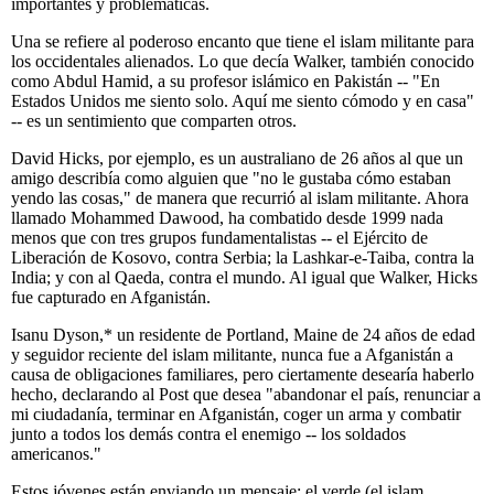
importantes y problemáticas.
Una se refiere al poderoso encanto que tiene el islam militante para
los occidentales alienados. Lo que decía Walker, también conocido
como Abdul Hamid, a su profesor islámico en Pakistán -- "En
Estados Unidos me siento solo. Aquí me siento cómodo y en casa"
-- es un sentimiento que comparten otros.
David Hicks, por ejemplo, es un australiano de 26 años al que un
amigo describía como alguien que "no le gustaba cómo estaban
yendo las cosas," de manera que recurrió al islam militante. Ahora
llamado Mohammed Dawood, ha combatido desde 1999 nada
menos que con tres grupos fundamentalistas -- el Ejército de
Liberación de Kosovo, contra Serbia; la Lashkar-e-Taiba, contra la
India; y con al Qaeda, contra el mundo. Al igual que Walker, Hicks
fue capturado en Afganistán.
Isanu Dyson,* un residente de Portland, Maine de 24 años de edad
y seguidor reciente del islam militante, nunca fue a Afganistán a
causa de obligaciones familiares, pero ciertamente desearía haberlo
hecho, declarando al Post que desea "abandonar el país, renunciar a
mi ciudadanía, terminar en Afganistán, coger un arma y combatir
junto a todos los demás contra el enemigo -- los soldados
americanos."
Estos jóvenes están enviando un mensaje: el verde (el islam