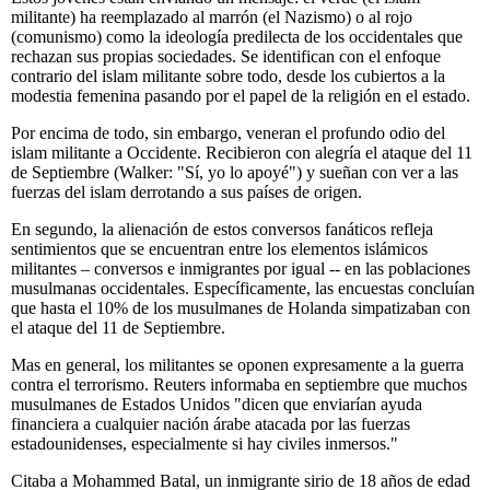
militante) ha reemplazado al marrón (el Nazismo) o al rojo
(comunismo) como la ideología predilecta de los occidentales que
rechazan sus propias sociedades. Se identifican con el enfoque
contrario del islam militante sobre todo, desde los cubiertos a la
modestia femenina pasando por el papel de la religión en el estado.
Por encima de todo, sin embargo, veneran el profundo odio del
islam militante a Occidente. Recibieron con alegría el ataque del 11
de Septiembre (Walker: "Sí, yo lo apoyé") y sueñan con ver a las
fuerzas del islam derrotando a sus países de origen.
En segundo, la alienación de estos conversos fanáticos refleja
sentimientos que se encuentran entre los elementos islámicos
militantes – conversos e inmigrantes por igual -- en las poblaciones
musulmanas occidentales. Específicamente, las encuestas concluían
que hasta el 10% de los musulmanes de Holanda simpatizaban con
el ataque del 11 de Septiembre.
Mas en general, los militantes se oponen expresamente a la guerra
contra el terrorismo. Reuters informaba en septiembre que muchos
musulmanes de Estados Unidos "dicen que enviarían ayuda
financiera a cualquier nación árabe atacada por las fuerzas
estadounidenses, especialmente si hay civiles inmersos."
Citaba a Mohammed Batal, un inmigrante sirio de 18 años de edad