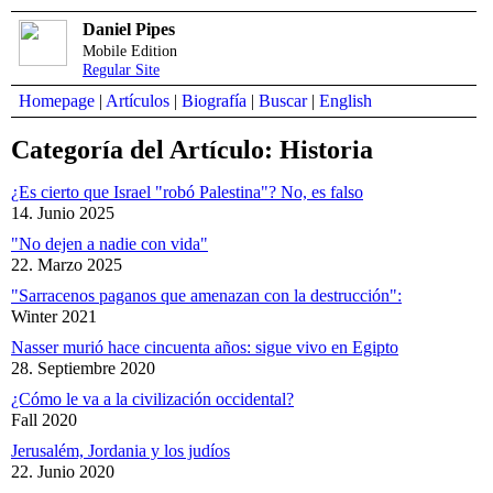
Daniel Pipes
Mobile Edition
Regular Site
Homepage
|
Artículos
|
Biografía
|
Buscar
|
English
Categoría del Artículo: Historia
¿Es cierto que Israel "robó Palestina"? No, es falso
14. Junio 2025
"No dejen a nadie con vida"
22. Marzo 2025
"Sarracenos paganos que amenazan con la destrucción":
Winter 2021
Nasser murió hace cincuenta años: sigue vivo en Egipto
28. Septiembre 2020
¿Cómo le va a la civilización occidental?
Fall 2020
Jerusalém, Jordania y los judíos
22. Junio 2020