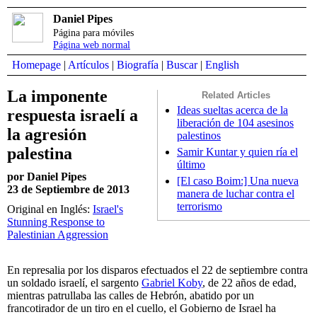
Daniel Pipes
Página para móviles
Página web normal
Homepage
|
Artículos
|
Biografía
|
Buscar
|
English
La imponente
Related Articles
Ideas sueltas acerca de la
respuesta israelí a
liberación de 104 asesinos
la agresión
palestinos
palestina
Samir Kuntar y quien ría el
último
por Daniel Pipes
[El caso Boim:] Una nueva
23 de Septiembre de 2013
manera de luchar contra el
terrorismo
Original en Inglés:
Israel's
Stunning Response to
Palestinian Aggression
En represalia por los disparos efectuados el 22 de septiembre contra
un soldado israelí, el sargento
Gabriel Koby
, de 22 años de edad,
mientras patrullaba las calles de Hebrón, abatido por un
francotirador de un tiro en el cuello, el Gobierno de Israel ha