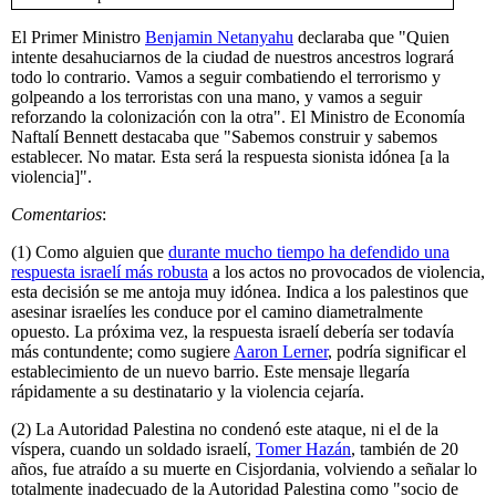
El Primer Ministro
Benjamin Netanyahu
declaraba que "Quien
intente desahuciarnos de la ciudad de nuestros ancestros logrará
todo lo contrario. Vamos a seguir combatiendo el terrorismo y
golpeando a los terroristas con una mano, y vamos a seguir
reforzando la colonización con la otra". El Ministro de Economía
Naftalí Bennett destacaba que "Sabemos construir y sabemos
establecer. No matar. Esta será la respuesta sionista idónea [a la
violencia]".
Comentarios
:
(1) Como alguien que
durante mucho tiempo ha defendido una
respuesta israelí más robusta
a los actos no provocados de violencia,
esta decisión se me antoja muy idónea. Indica a los palestinos que
asesinar israelíes les conduce por el camino diametralmente
opuesto. La próxima vez, la respuesta israelí debería ser todavía
más contundente; como sugiere
Aaron Lerner
, podría significar el
establecimiento de un nuevo barrio. Este mensaje llegaría
rápidamente a su destinatario y la violencia cejaría.
(2) La Autoridad Palestina no condenó este ataque, ni el de la
víspera, cuando un soldado israelí,
Tomer Hazán
, también de 20
años, fue atraído a su muerte en Cisjordania, volviendo a señalar lo
totalmente inadecuado de la Autoridad Palestina como "socio de