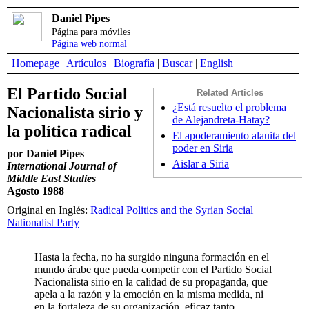
Daniel Pipes
Página para móviles
Página web normal
Homepage
|
Artículos
|
Biografía
|
Buscar
|
English
El Partido Social
Related Articles
¿Está resuelto el problema
Nacionalista sirio y
de Alejandreta-Hatay?
la política radical
El apoderamiento alauita del
poder en Siria
por Daniel Pipes
Aislar a Siria
International Journal of
Middle East Studies
Agosto 1988
Original en Inglés:
Radical Politics and the Syrian Social
Nationalist Party
Hasta la fecha, no ha surgido ninguna formación en el
mundo árabe que pueda competir con el Partido Social
Nacionalista sirio en la calidad de su propaganda, que
apela a la razón y la emoción en la misma medida, ni
en la fortaleza de su organización, eficaz tanto