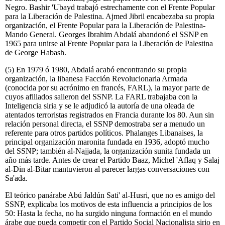
Negro. Bashir 'Ubayd trabajó estrechamente con el Frente Popular
para la Liberación de Palestina. Ajmed Jibril encabezaba su propia
organización, el Frente Popular para la Liberación de Palestina-
Mando General. Georges Ibrahim Abdalá abandonó el SSNP en
1965 para unirse al Frente Popular para la Liberación de Palestina
de George Habash.
(5) En 1979 ó 1980, Abdalá acabó encontrando su propia
organización, la libanesa Facción Revolucionaria Armada
(conocida por su acrónimo en francés, FARL), la mayor parte de
cuyos afiliados salieron del SSNP. La FARL trabajaba con la
Inteligencia siria y se le adjudicó la autoría de una oleada de
atentados terroristas registrados en Francia durante los 80. Aun sin
relación personal directa, el SSNP demostraba ser a menudo un
referente para otros partidos políticos. Phalanges Libanaises, la
principal organización maronita fundada en 1936, adoptó mucho
del SSNP; también al-Najjada, la organización sunita fundada un
año más tarde. Antes de crear el Partido Baaz, Michel 'Aflaq y Salaj
al-Din al-Bitar mantuvieron al parecer largas conversaciones con
Sa'ada.
El teórico panárabe Abú Jaldún Sati' al-Husri, que no es amigo del
SSNP, explicaba los motivos de esta influencia a principios de los
50: Hasta la fecha, no ha surgido ninguna formación en el mundo
árabe que pueda competir con el Partido Social Nacionalista sirio en