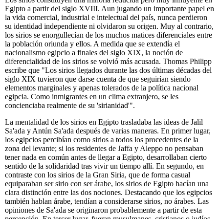
Egipto a partir del siglo XVIII. Aun jugando un importante papel en
la vida comercial, industrial e intelectual del país, nunca perdieron
su identidad independiente ni olvidaron su origen. Muy al contrario,
los sirios se enorgullecían de los muchos matices diferenciales entre
la población oriunda y ellos. A medida que se extendía el
nacionalismo egipcio a finales del siglo XIX, la noción de
diferencialidad de los sirios se volvió más acusada. Thomas Philipp
escribe que "Los sirios llegados durante las dos últimas décadas del
siglo XIX tuvieron que darse cuenta de que seguirían siendo
elementos marginales y apenas tolerados de la política nacional
egipcia. Como inmigrantes en un clima extranjero, se les
concienciaba realmente de su 'sirianidad'".
La mentalidad de los sirios en Egipto trasladaba las ideas de Jalil
Sa'ada y Antún Sa'ada después de varias maneras. En primer lugar,
los egipcios percibían como sirios a todos los procedentes de la
zona del levante; si los residentes de Jaffa y Aleppo no pensaban
tener nada en común antes de llegar a Egipto, desarrollaban cierto
sentido de la solidaridad tras vivir un tiempo allí. En segundo, en
contraste con los sirios de la Gran Siria, que de forma casual
equiparaban ser sirio con ser árabe, los sirios de Egipto hacían una
clara distinción entre las dos nociones. Destacando que los egipcios
también hablan árabe, tendían a considerarse sirios, no árabes. Las
opiniones de Sa'ada se originaron probablemente a partir de esta
percepción. En tercer lugar, fueran musulmanes, cristianos o judíos,