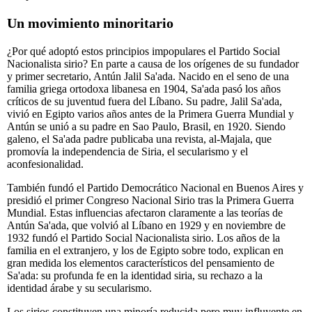
Un movimiento minoritario
¿Por qué adoptó estos principios impopulares el Partido Social
Nacionalista sirio? En parte a causa de los orígenes de su fundador
y primer secretario, Antún Jalil Sa'ada. Nacido en el seno de una
familia griega ortodoxa libanesa en 1904, Sa'ada pasó los años
críticos de su juventud fuera del Líbano. Su padre, Jalil Sa'ada,
vivió en Egipto varios años antes de la Primera Guerra Mundial y
Antún se unió a su padre en Sao Paulo, Brasil, en 1920. Siendo
galeno, el Sa'ada padre publicaba una revista, al-Majala, que
promovía la independencia de Siria, el secularismo y el
aconfesionalidad.
También fundó el Partido Democrático Nacional en Buenos Aires y
presidió el primer Congreso Nacional Sirio tras la Primera Guerra
Mundial. Estas influencias afectaron claramente a las teorías de
Antún Sa'ada, que volvió al Líbano en 1929 y en noviembre de
1932 fundó el Partido Social Nacionalista sirio. Los años de la
familia en el extranjero, y los de Egipto sobre todo, explican en
gran medida los elementos característicos del pensamiento de
Sa'ada: su profunda fe en la identidad siria, su rechazo a la
identidad árabe y su secularismo.
Los sirios constituyen una minoría reducida pero muy influyente en