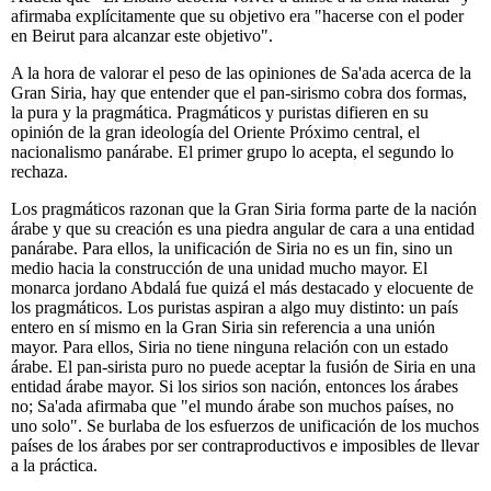
afirmaba explícitamente que su objetivo era "hacerse con el poder
en Beirut para alcanzar este objetivo".
A la hora de valorar el peso de las opiniones de Sa'ada acerca de la
Gran Siria, hay que entender que el pan-sirismo cobra dos formas,
la pura y la pragmática. Pragmáticos y puristas difieren en su
opinión de la gran ideología del Oriente Próximo central, el
nacionalismo panárabe. El primer grupo lo acepta, el segundo lo
rechaza.
Los pragmáticos razonan que la Gran Siria forma parte de la nación
árabe y que su creación es una piedra angular de cara a una entidad
panárabe. Para ellos, la unificación de Siria no es un fin, sino un
medio hacia la construcción de una unidad mucho mayor. El
monarca jordano Abdalá fue quizá el más destacado y elocuente de
los pragmáticos. Los puristas aspiran a algo muy distinto: un país
entero en sí mismo en la Gran Siria sin referencia a una unión
mayor. Para ellos, Siria no tiene ninguna relación con un estado
árabe. El pan-sirista puro no puede aceptar la fusión de Siria en una
entidad árabe mayor. Si los sirios son nación, entonces los árabes
no; Sa'ada afirmaba que "el mundo árabe son muchos países, no
uno solo". Se burlaba de los esfuerzos de unificación de los muchos
países de los árabes por ser contraproductivos e imposibles de llevar
a la práctica.