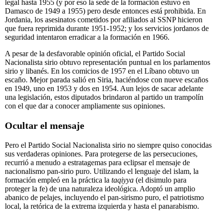
legal hasta 1955 (y por eso la sede de la formación estuvo en
Damasco de 1949 a 1955) pero desde entonces está prohibida. En
Jordania, los asesinatos cometidos por afiliados al SSNP hicieron
que fuera reprimida durante 1951-1952; y los servicios jordanos de
seguridad intentaron erradicar a la formación en 1966.
A pesar de la desfavorable opinión oficial, el Partido Social
Nacionalista sirio obtuvo representación puntual en los parlamentos
sirio y libanés. En los comicios de 1957 en el Líbano obtuvo un
escaño. Mejor parada salió en Siria, haciéndose con nueve escaños
en 1949, uno en 1953 y dos en 1954. Aun lejos de sacar adelante
una legislación, estos diputados brindaron al partido un trampolín
con el que dar a conocer ampliamente sus opiniones.
Ocultar el mensaje
Pero el Partido Social Nacionalista sirio no siempre quiso conocidas
sus verdaderas opiniones. Para protegerse de las persecuciones,
recurrió a menudo a estratagemas para eclipsar el mensaje de
nacionalismo pan-sirio puro. Utilizando el lenguaje del islam, la
formación empleó en la práctica la
taqiyya
(el disimulo para
proteger la fe) de una naturaleza ideológica. Adoptó un amplio
abanico de pelajes, incluyendo el pan-sirismo puro, el patriotismo
local, la retórica de la extrema izquierda y hasta el panarabismo.