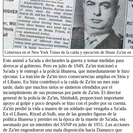
Cobertura en el New York Times de la caída y ejecución de Husni Za'im en
Esto animó a Sa'ada a declararles la guerra y tomar medidas para
derrocar al gobierno. Pero en julio de 1949, Za'im traicionó a
Sa'ada y le entregó a la policía libanesa, que inmediatamente le hizo
ejecutar. La traición de Za'im tuvo consecuencias amplias en Siria y
el Líbano. En Siria contribuyó a la caída de Za'im un mes más
tarde, dado que muchos sirios se sintieron ofendidos por el
incumplimiento de sus promesas por parte de Za'im. El director
general de la policía de Za'im, Shishakli, proporcionó importante
apoyo al golpe y poco después se hizo con el poder por su cuenta.
Za'im perdió la vida a manos de un soldado que vengaba a Sa'ada.
En el Líbano, Riyad al-Sulh, una de las grandes figuras de la
política libanesa y premier en la época de la muerte de Sa'ada, era
asesinado por un miembro del SSNP en julio de 1951. Las acciones
de Za'im engendraron una mala disposición hacia Damasco que