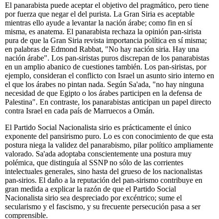
El panarabista puede aceptar el objetivo del pragmático, pero tiene
por fuerza que negar el del purista. La Gran Siria es aceptable
mientras ello ayude a levantar la nación árabe; como fin en sí
misma, es anatema. El panarabista rechaza la opinión pan-sirista
pura de que la Gran Siria revista importancia política en sí misma;
en palabras de Edmond Rabbat, "No hay nación siria. Hay una
nación árabe". Los pan-siristas puros discrepan de los panarabistas
en un amplio abanico de cuestiones también. Los pan-siristas, por
ejemplo, consideran el conflicto con Israel un asunto sirio interno en
el que los árabes no pintan nada. Según Sa'ada, "no hay ninguna
necesidad de que Egipto o los árabes participen en la defensa de
Palestina". En contraste, los panarabistas anticipan un papel directo
contra Israel en cada país de Marruecos a Omán.
El Partido Social Nacionalista sirio es prácticamente el único
exponente del pansirismo puro. Lo es con conocimiento de que esta
postura niega la validez del panarabismo, pilar político ampliamente
valorado. Sa'ada adoptaba conscientemente una postura muy
polémica, que distinguía al SSNP no sólo de las corrientes
intelectuales generales, sino hasta del grueso de los nacionalistas
pan-sirios. El daño a la reputación del pan-sirismo contribuye en
gran medida a explicar la razón de que el Partido Social
Nacionalista sirio sea despreciado por excéntrico; sume el
secularismo y el fascismo, y su frecuente persecución pasa a ser
comprensible.