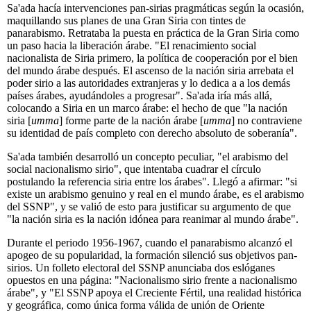
Sa'ada hacía intervenciones pan-sirias pragmáticas según la ocasión,
maquillando sus planes de una Gran Siria con tintes de
panarabismo. Retrataba la puesta en práctica de la Gran Siria como
un paso hacia la liberación árabe. "El renacimiento social
nacionalista de Siria primero, la política de cooperación por el bien
del mundo árabe después. El ascenso de la nación siria arrebata el
poder sirio a las autoridades extranjeras y lo dedica a a los demás
países árabes, ayudándoles a progresar". Sa'ada iría más allá,
colocando a Siria en un marco árabe: el hecho de que "la nación
siria [
umma
] forme parte de la nación árabe [
umma
] no contraviene
su identidad de país completo con derecho absoluto de soberanía".
Sa'ada también desarrolló un concepto peculiar, "el arabismo del
social nacionalismo sirio", que intentaba cuadrar el círculo
postulando la referencia siria entre los árabes". Llegó a afirmar: "si
existe un arabismo genuino y real en el mundo árabe, es el arabismo
del SSNP", y se valió de esto para justificar su argumento de que
"la nación siria es la nación idónea para reanimar al mundo árabe".
Durante el periodo 1956-1967, cuando el panarabismo alcanzó el
apogeo de su popularidad, la formación silenció sus objetivos pan-
sirios. Un folleto electoral del SSNP anunciaba dos eslóganes
opuestos en una página: "Nacionalismo sirio frente a nacionalismo
árabe", y "El SSNP apoya el Creciente Fértil, una realidad histórica
y geográfica, como única forma válida de unión de Oriente