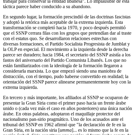
trabajar para conservar la entidad libanesa". Lo implausible de esta
táctica parece haber conducido a su abandono.
En segundo lugar, la formación prescindió de las doctrinas fascistas
y adoptó la retórica más aceptable de la extrema izquierda. Esta
transformación se completó hacia 1970, y poco después permitió
que el SSNP cerrara filas con los grupos que pretendían dar al traste
con el estatus quo. Se desarrollaron relaciones estrechas con
diversas formaciones, el Partido Socialista Progresista de Jumblat y
la OLP en especial. El movimiento a la izquierda desde la derecha
parece ser duradero; hacia 1984, el secretario del SSNP asistía a los
fastos del aniversario del Partido Comunista Libanés. Los que no
están familiarizados con la ideología de la formación llegaron a
considerarla marxista. Lo que empezó siendo una maniobra de
distracción, con el tiempo, pudo haberse convertido en realidad; la
orientación del SSNP parece alinearse permanentemente hoy con la
extrema izquierda.
En tercero y más importante, los afiliados al SSNP se ocuparon de
presentar la Gran Siria como el primer paso hacia un frente árabe
unido o (cada vez más el caso en años posteriores) una única nación
árabe. En otras palabras, adoptaron el maquillaje protector del
nacionalismo pan-sirio pragmático. Uno de los acusados ante el
tribunal del SSNP en 1962 afirmó que "la declaración de fe en la
Gran Siria, en la nación siria [
umma
]... es lo mismo que la fe en la