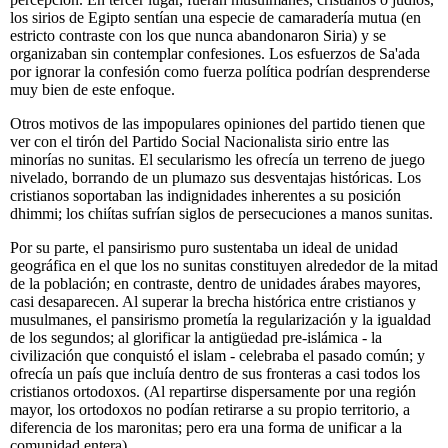
los sirios de Egipto sentían una especie de camaradería mutua (en
estricto contraste con los que nunca abandonaron Siria) y se
organizaban sin contemplar confesiones. Los esfuerzos de Sa'ada
por ignorar la confesión como fuerza política podrían desprenderse
muy bien de este enfoque.
Otros motivos de las impopulares opiniones del partido tienen que
ver con el tirón del Partido Social Nacionalista sirio entre las
minorías no sunitas. El secularismo les ofrecía un terreno de juego
nivelado, borrando de un plumazo sus desventajas históricas. Los
cristianos soportaban las indignidades inherentes a su posición
dhimmi; los chiítas sufrían siglos de persecuciones a manos sunitas.
Por su parte, el pansirismo puro sustentaba un ideal de unidad
geográfica en el que los no sunitas constituyen alrededor de la mitad
de la población; en contraste, dentro de unidades árabes mayores,
casi desaparecen. Al superar la brecha histórica entre cristianos y
musulmanes, el pansirismo prometía la regularización y la igualdad
de los segundos; al glorificar la antigüedad pre-islámica - la
civilización que conquistó el islam - celebraba el pasado común; y
ofrecía un país que incluía dentro de sus fronteras a casi todos los
cristianos ortodoxos. (Al repartirse dispersamente por una región
mayor, los ortodoxos no podían retirarse a su propio territorio, a
diferencia de los maronitas; pero era una forma de unificar a la
comunidad entera).