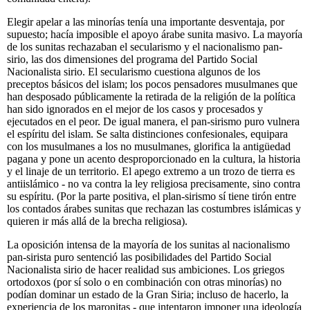
Elegir apelar a las minorías tenía una importante desventaja, por
supuesto; hacía imposible el apoyo árabe sunita masivo. La mayoría
de los sunitas rechazaban el secularismo y el nacionalismo pan-
sirio, las dos dimensiones del programa del Partido Social
Nacionalista sirio. El secularismo cuestiona algunos de los
preceptos básicos del islam; los pocos pensadores musulmanes que
han desposado públicamente la retirada de la religión de la política
han sido ignorados en el mejor de los casos y procesados y
ejecutados en el peor. De igual manera, el pan-sirismo puro vulnera
el espíritu del islam. Se salta distinciones confesionales, equipara
con los musulmanes a los no musulmanes, glorifica la antigüedad
pagana y pone un acento desproporcionado en la cultura, la historia
y el linaje de un territorio. El apego extremo a un trozo de tierra es
antiislámico - no va contra la ley religiosa precisamente, sino contra
su espíritu. (Por la parte positiva, el plan-sirismo sí tiene tirón entre
los contados árabes sunitas que rechazan las costumbres islámicas y
quieren ir más allá de la brecha religiosa).
La oposición intensa de la mayoría de los sunitas al nacionalismo
pan-sirista puro sentenció las posibilidades del Partido Social
Nacionalista sirio de hacer realidad sus ambiciones. Los griegos
ortodoxos (por sí solo o en combinación con otras minorías) no
podían dominar un estado de la Gran Siria; incluso de hacerlo, la
experiencia de los maronitas - que intentaron imponer una ideología