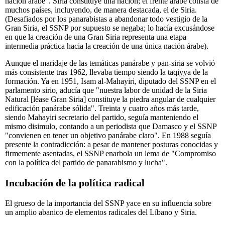
nación árabe". Siria constituye una nación; el frente árabe consta de
muchos países, incluyendo, de manera destacada, el de Siria.
(Desafiados por los panarabistas a abandonar todo vestigio de la
Gran Siria, el SSNP por supuesto se negaba; lo hacía excusándose
en que la creación de una Gran Siria representa una etapa
intermedia práctica hacia la creación de una única nación árabe).
Aunque el maridaje de las temáticas panárabe y pan-siria se volvió
más consistente tras 1962, llevaba tiempo siendo la taqiyya de la
formación. Ya en 1951, Isam al-Mahayiri, diputado del SSNP en el
parlamento sirio, aducía que "nuestra labor de unidad de la Siria
Natural [léase Gran Siria] constituye la piedra angular de cualquier
edificación panárabe sólida". Treinta y cuatro años más tarde,
siendo Mahayiri secretario del partido, seguía manteniendo el
mismo disimulo, contando a un periodista que Damasco y el SSNP
"convienen en tener un objetivo panárabe claro". En 1988 seguía
presente la contradicción: a pesar de mantener posturas conocidas y
firmemente asentadas, el SSNP enarbola un lema de "Compromiso
con la política del partido de panarabismo y lucha".
Incubación de la política radical
El grueso de la importancia del SSNP yace en su influencia sobre
un amplio abanico de elementos radicales del Líbano y Siria.