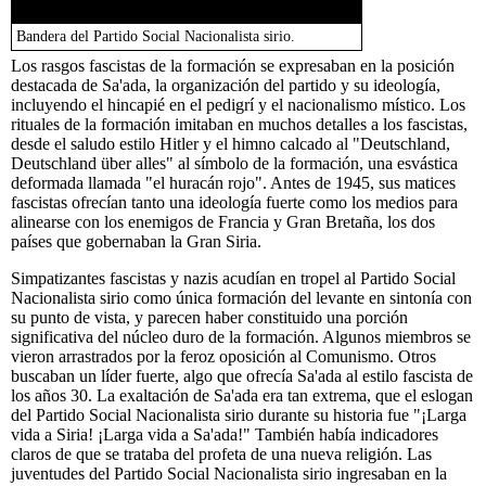
Bandera del Partido Social Nacionalista sirio.
Los rasgos fascistas de la formación se expresaban en la posición
destacada de Sa'ada, la organización del partido y su ideología,
incluyendo el hincapié en el pedigrí y el nacionalismo místico. Los
rituales de la formación imitaban en muchos detalles a los fascistas,
desde el saludo estilo Hitler y el himno calcado al "Deutschland,
Deutschland über alles" al símbolo de la formación, una esvástica
deformada llamada "el huracán rojo". Antes de 1945, sus matices
fascistas ofrecían tanto una ideología fuerte como los medios para
alinearse con los enemigos de Francia y Gran Bretaña, los dos
países que gobernaban la Gran Siria.
Simpatizantes fascistas y nazis acudían en tropel al Partido Social
Nacionalista sirio como única formación del levante en sintonía con
su punto de vista, y parecen haber constituido una porción
significativa del núcleo duro de la formación. Algunos miembros se
vieron arrastrados por la feroz oposición al Comunismo. Otros
buscaban un líder fuerte, algo que ofrecía Sa'ada al estilo fascista de
los años 30. La exaltación de Sa'ada era tan extrema, que el eslogan
del Partido Social Nacionalista sirio durante su historia fue "¡Larga
vida a Siria! ¡Larga vida a Sa'ada!" También había indicadores
claros de que se trataba del profeta de una nueva religión. Las
juventudes del Partido Social Nacionalista sirio ingresaban en la