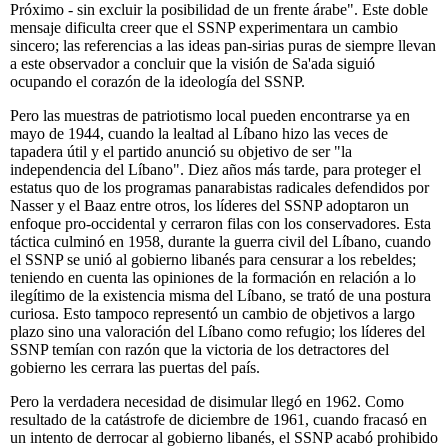
Próximo - sin excluir la posibilidad de un frente árabe". Este doble
mensaje dificulta creer que el SSNP experimentara un cambio
sincero; las referencias a las ideas pan-sirias puras de siempre llevan
a este observador a concluir que la visión de Sa'ada siguió
ocupando el corazón de la ideología del SSNP.
Pero las muestras de patriotismo local pueden encontrarse ya en
mayo de 1944, cuando la lealtad al Líbano hizo las veces de
tapadera útil y el partido anunció su objetivo de ser "la
independencia del Líbano". Diez años más tarde, para proteger el
estatus quo de los programas panarabistas radicales defendidos por
Nasser y el Baaz entre otros, los líderes del SSNP adoptaron un
enfoque pro-occidental y cerraron filas con los conservadores. Esta
táctica culminó en 1958, durante la guerra civil del Líbano, cuando
el SSNP se unió al gobierno libanés para censurar a los rebeldes;
teniendo en cuenta las opiniones de la formación en relación a lo
ilegítimo de la existencia misma del Líbano, se trató de una postura
curiosa. Esto tampoco representó un cambio de objetivos a largo
plazo sino una valoración del Líbano como refugio; los líderes del
SSNP temían con razón que la victoria de los detractores del
gobierno les cerrara las puertas del país.
Pero la verdadera necesidad de disimular llegó en 1962. Como
resultado de la catástrofe de diciembre de 1961, cuando fracasó en
un intento de derrocar al gobierno libanés, el SSNP acabó prohibido