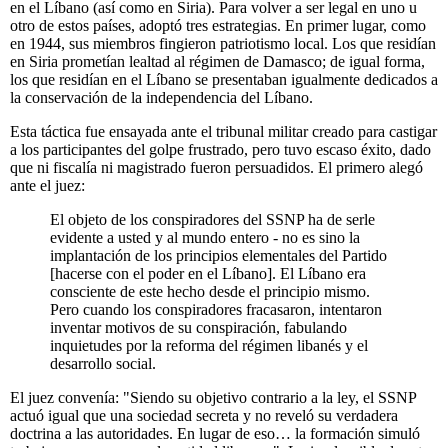
en el Líbano (así como en Siria). Para volver a ser legal en uno u
otro de estos países, adoptó tres estrategias. En primer lugar, como
en 1944, sus miembros fingieron patriotismo local. Los que residían
en Siria prometían lealtad al régimen de Damasco; de igual forma,
los que residían en el Líbano se presentaban igualmente dedicados a
la conservación de la independencia del Líbano.
Esta táctica fue ensayada ante el tribunal militar creado para castigar
a los participantes del golpe frustrado, pero tuvo escaso éxito, dado
que ni fiscalía ni magistrado fueron persuadidos. El primero alegó
ante el juez:
El objeto de los conspiradores del SSNP ha de serle
evidente a usted y al mundo entero - no es sino la
implantación de los principios elementales del Partido
[hacerse con el poder en el Líbano]. El Líbano era
consciente de este hecho desde el principio mismo.
Pero cuando los conspiradores fracasaron, intentaron
inventar motivos de su conspiración, fabulando
inquietudes por la reforma del régimen libanés y el
desarrollo social.
El juez convenía: "Siendo su objetivo contrario a la ley, el SSNP
actuó igual que una sociedad secreta y no reveló su verdadera
doctrina a las autoridades. En lugar de eso… la formación simuló