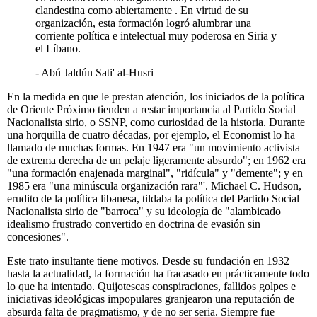
clandestina como abiertamente . En virtud de su
organización, esta formación logró alumbrar una
corriente política e intelectual muy poderosa en Siria y
el Líbano.
- Abú Jaldún Sati' al-Husri
En la medida en que le prestan atención, los iniciados de la política
de Oriente Próximo tienden a restar importancia al Partido Social
Nacionalista sirio, o SSNP, como curiosidad de la historia. Durante
una horquilla de cuatro décadas, por ejemplo, el Economist lo ha
llamado de muchas formas. En 1947 era "un movimiento activista
de extrema derecha de un pelaje ligeramente absurdo"; en 1962 era
"una formación enajenada marginal", "ridícula" y "demente"; y en
1985 era "una minúscula organización rara"'. Michael C. Hudson,
erudito de la política libanesa, tildaba la política del Partido Social
Nacionalista sirio de "barroca" y su ideología de "alambicado
idealismo frustrado convertido en doctrina de evasión sin
concesiones".
Este trato insultante tiene motivos. Desde su fundación en 1932
hasta la actualidad, la formación ha fracasado en prácticamente todo
lo que ha intentado. Quijotescas conspiraciones, fallidos golpes e
iniciativas ideológicas impopulares granjearon una reputación de
absurda falta de pragmatismo, y de no ser seria. Siempre fue