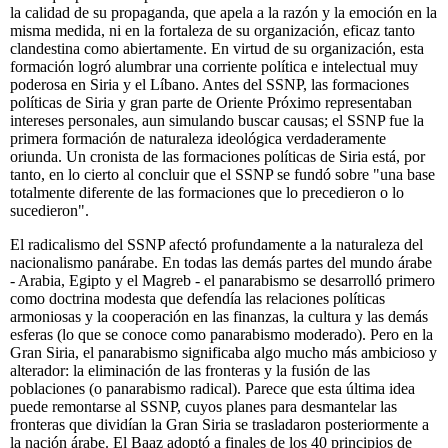
la calidad de su propaganda, que apela a la razón y la emoción en la
misma medida, ni en la fortaleza de su organización, eficaz tanto
clandestina como abiertamente. En virtud de su organización, esta
formación logró alumbrar una corriente política e intelectual muy
poderosa en Siria y el Líbano. Antes del SSNP, las formaciones
políticas de Siria y gran parte de Oriente Próximo representaban
intereses personales, aun simulando buscar causas; el SSNP fue la
primera formación de naturaleza ideológica verdaderamente
oriunda. Un cronista de las formaciones políticas de Siria está, por
tanto, en lo cierto al concluir que el SSNP se fundó sobre "una base
totalmente diferente de las formaciones que lo precedieron o lo
sucedieron".
El radicalismo del SSNP afectó profundamente a la naturaleza del
nacionalismo panárabe. En todas las demás partes del mundo árabe
- Arabia, Egipto y el Magreb - el panarabismo se desarrolló primero
como doctrina modesta que defendía las relaciones políticas
armoniosas y la cooperación en las finanzas, la cultura y las demás
esferas (lo que se conoce como panarabismo moderado). Pero en la
Gran Siria, el panarabismo significaba algo mucho más ambicioso y
alterador: la eliminación de las fronteras y la fusión de las
poblaciones (o panarabismo radical). Parece que esta última idea
puede remontarse al SSNP, cuyos planes para desmantelar las
fronteras que dividían la Gran Siria se trasladaron posteriormente a
la nación árabe. El Baaz adoptó a finales de los 40 principios de