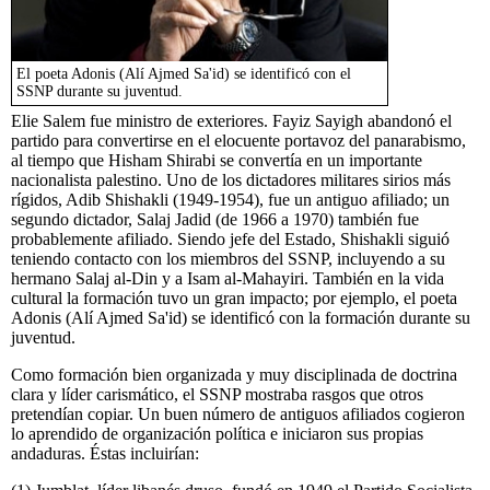
El poeta Adonis (Alí Ajmed Sa'id) se identificó con el
SSNP durante su juventud.
Elie Salem fue ministro de exteriores. Fayiz Sayigh abandonó el
partido para convertirse en el elocuente portavoz del panarabismo,
al tiempo que Hisham Shirabi se convertía en un importante
nacionalista palestino. Uno de los dictadores militares sirios más
rígidos, Adib Shishakli (1949-1954), fue un antiguo afiliado; un
segundo dictador, Salaj Jadid (de 1966 a 1970) también fue
probablemente afiliado. Siendo jefe del Estado, Shishakli siguió
teniendo contacto con los miembros del SSNP, incluyendo a su
hermano Salaj al-Din y a Isam al-Mahayiri. También en la vida
cultural la formación tuvo un gran impacto; por ejemplo, el poeta
Adonis (Alí Ajmed Sa'id) se identificó con la formación durante su
juventud.
Como formación bien organizada y muy disciplinada de doctrina
clara y líder carismático, el SSNP mostraba rasgos que otros
pretendían copiar. Un buen número de antiguos afiliados cogieron
lo aprendido de organización política e iniciaron sus propias
andaduras. Éstas incluirían: