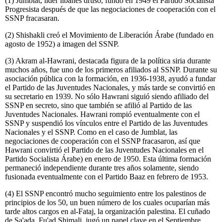
(1) Jumblat, líder libanés druso, fundó en 1949 el Partido Socialista
Progresista después de que las negociaciones de cooperación con el
SSNP fracasaran.
(2) Shishakli creó el Movimiento de Liberación Árabe (fundado en
agosto de 1952) a imagen del SSNP.
(3) Akram al-Hawrani, destacada figura de la política siria durante
muchos años, fue uno de los primeros afiliados al SSNP. Durante su
asociación pública con la formación, en 1936-1938, ayudó a fundar
el Partido de las Juventudes Nacionales, y más tarde se convirtió en
su secretario en 1939. No sólo Hawrani siguió siendo afiliado del
SSNP en secreto, sino que también se afilió al Partido de las
Juventudes Nacionales. Hawrani rompió eventualmente con el
SSNP y suspendió los vínculos entre el Partido de las Juventudes
Nacionales y el SSNP. Como en el caso de Jumblat, las
negociaciones de cooperación con el SSNP fracasaron, así que
Hawrani convirtió el Partido de las Juventudes Nacionales en el
Partido Socialista Árabe) en enero de 1950. Esta última formación
permaneció independiente durante tres años solamente, siendo
fusionada eventualmente con el Partido Baaz en febrero de 1953.
(4) El SSNP encontró mucho seguimiento entre los palestinos de
principios de los 50, un buen número de los cuales ocuparían más
tarde altos cargos en al-Fataj, la organización palestina. El cuñado
de Sa'ada, Fu'ad Shimali, jugó un papel clave en el Septiembre