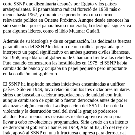
corte SSNP que diseminaría después por Egipto y los países
arabeparlantes. El panarabismo radical floreció de 1958 más o
menos hasta 1967, y durante ese período tuvo una enorme
relevancia política en Oriente Próximo. Aunque desde entonces ha
sido sucedida por el panarabismo moderado, la ideología sigue viva
para algunos líderes, como el libio Muamar Gadafi.
Además de su ideología y de su organización, las dedicadas fuerzas
paramilitares del SSNP le dotaron de una milicia preparada que
interpretó un papel significativo en ambas guerras civiles libanesas.
En 1958, respaldaron al gobierno de Chamoun frente a los rebeldes.
Para cuando comenzaron las hostilidades en 1975, el SSNP había
cambiado de bando y ocupaba un papel pequeño pero importante
en la coalición anti-gobierno.
El SSNP ha inspirado muchas iniciativas encaminadas a unificar
países. Sólo en 1949, tuvo relación con los tres dictadores militares
sirios que buscaban celebrar negociaciones de unidad con Irak,
aunque cambiaron de opinión o fueron derrocados antes de poder
alcanzarse algún acuerdo. La disposición del SSNP al uso de la
violencia y la destrucción total del rival le granjeó poderosos
aliados. En al menos tres ocasiones recibió apoyo externo para
llevar a cabo revoluciones programadas. Siria ayudó en un intento
de derrocar al gobierno libanés en 1949; Abd al-Ilaj, tío del rey de
Irak, apoyó al SSNP en una infructuosa empresa para derrocar al