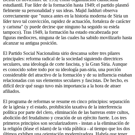
estudiantil. Fue líder de la formación hasta 1949; el partido plasmó
fielmente su personalidad y sus ideas. Majid Jadduri observa
correctamente que "nunca antes en la historia moderna de Siria un
líder tuvo tal convicción, rapidez de actuación, fortaleza de carácter
y carisma" (y puede decirse que ninguno ha seguido su estela
tampoco). Tras 1949, la formación ha estado encabezada por
figuras mediocres, ninguna de las cuales ha sabido movilizarlo hasta
alcanzar su antigua posición.
El Partido Social Nacionalista sirio descansa sobre tres pilares
principales: reforma radical de la sociedad siguiendo directrices
seculares, una ideología de corte fascista, y la Gran Siria. Aunque
es conocido sobre todo por su ideología pan-siria, una porción
considerable del atractivo de la formación y de su influencia estaban
relacionadas con sus elementos seculares y fascistas. De hecho, es
difícil decir qué rasgo tuvo más importancia a la hora de atraer
afiliados.
El programa de reformas se resume en cinco principios: separación
de la iglesia y el estado, prohibición taxativa de la interferencia
política por parte del clero, eliminación de las barreras entre cultos,
abolición del feudalismo y creación de un ejército fuerte. Los tres
primeros principios son secularizadores - instan a la eliminación de
la religión (léase el islam) de la vida pública - al tiempo que los dos
últimos exhiben una orientación modernizadora. Habría que tener