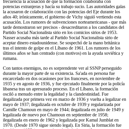
frecuencia la acusación de que la formación colaboraba con
potencias extranjeras y hacía su trabajo sucio. Las autoridades galas
la acusaron de colaboración con las potencias del Eje durante los
años 40; irónicamente, el gobierno de Vichy siguió vertiendo esta
acusación. Los rumores de subvenciones norteamericanas - que más
tarde demostraron ser precisos - desacreditaron a los candidatos del
Partido Social Nacionalista sirio en los comicios sirios de 1953.
Nasser acusaba más tarde al Partido Social Nacionalista sirio de
aceptar dinero estadounidense. Se sospechó de la mano británica
tras el intento de golpe en el Líbano de 1961. Los rumores de los
últimos años se han centrado (con motivos) en la ayuda soviética y
rumana.
Con tantos enemigos, no es sorprendente ver al SSNP perseguido
durante la mayor parte de su existencia. Sa'ada en persona fue
encarcelado en dos ocasiones por los franceses, en noviembre de
1935 y en agosto de 1936, y fue ejecutado finalmente por la policía
libanesa tras un apresurado proceso. En el Líbano, la formación
osciló a menudo entre la legalidad y la clandestinidad. Fue
ilegalizada por primera vez en marzo de 1936 y vuelta a legalizar en
mayo de 1937; ilegalizada en octubre de 1939 y regularizada por
Camille Chamoun en mayo de 1944; ilegalizada en julio de 1949 y
legalizada de nuevo por Chamoun en septiembre de 1958;
ilegalizada en enero de 1962 y legalizada por Kamal Jumblat en
1970. (Desde 1970 sigue siendo legal). En Siria, la formación fue