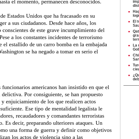
 hasta el momento, permanecen desconocidos.
imp
dis
Hag
o de Estados Unidos que ha fracasado en su
log
El 
eger a sus ciudadanos. Desde hace años, los
Sau
do conscientes de este grave incumplimiento del
Qat
gra
Pese a los constantes incidentes de terrorismo
ter
 el estallido de un carro bomba en la embajada
La 
Gob
ashington se ha negado a tomar en serio el
Chi
San
Tur
cie
¿Qu
deb
s funcionarios americanos han insistido en que el
 delictiva. Por consiguiente, se han propuesto
 y enjuiciamiento de los que realicen actos
suficiente. Ese tipo de mentalidad legalista le
adores, recaudadores y comandantes terroristas
. Es decir, preparando ulteriores ataques. Un
omo una forma de guerra y definir como objetivos
lizan los actos de violencia sino a las