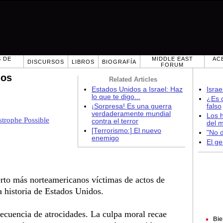
 DE
MIDDLE EAST
AC
DISCURSOS
LIBROS
BIOGRAFÍA
FORUM
dos
Related Articles
Estados Unidos a Israel: Haz
Israe
lo que te digo...
¿Es c
¡Sorpresa! Es una guerra
falso
verdaderamente mundial
Los h
strophe Possible
contra el terror
del 
[Terrorismo:] El nuevo
"No d
enemigo
El ge
rto más norteamericanos víctimas de actos de
a historia de Estados Unidos.
secuencia de atrocidades. La culpa moral recae
Bie