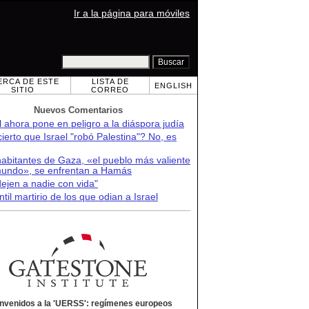
Ir a la página para móviles
ERCA DE ESTE
LISTA DE
ENGLISH
SITIO
CORREO
Nuevos Comentarios
l ahora pone en peligro a la diáspora judía
ierto que Israel "robó Palestina"? No, es
abitantes de Gaza, «el pueblo más valiente
mundo», se enfrentan a Hamás
ejen a nadie con vida"
ntil martirio de los que odian a Israel
nvenidos a la 'UERSS': regímenes europeos