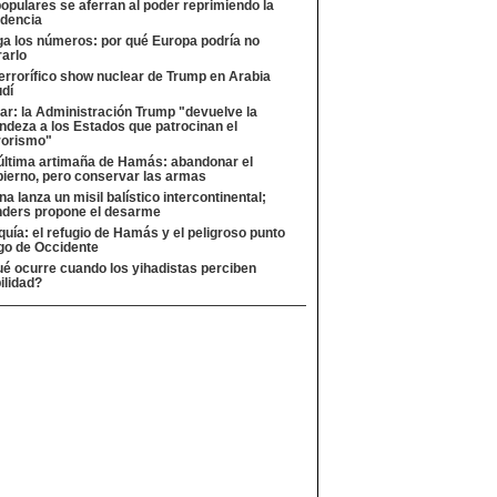
opulares se aferran al poder reprimiendo la
idencia
a los números: por qué Europa podría no
rarlo
terrorífico show nuclear de Trump en Arabia
dí
ar: la Administración Trump "devuelve la
ndeza a los Estados que patrocinan el
rorismo"
última artimaña de Hamás: abandonar el
ierno, pero conservar las armas
na lanza un misil balístico intercontinental;
ders propone el desarme
quía: el refugio de Hamás y el peligroso punto
go de Occidente
é ocurre cuando los yihadistas perciben
ilidad?