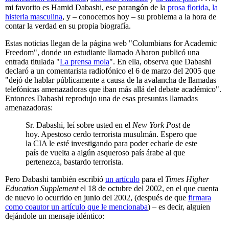
mi favorito es Hamid Dabashi, ese parangón de la
prosa florida
,
la
histeria masculina
, y – conocemos hoy – su problema a la hora de
contar la verdad en su propia biografía.
Estas noticias llegan de la página web "Columbians for Academic
Freedom", donde un estudiante llamado Aharon publicó una
entrada titulada "
La prensa mola
". En ella, observa que Dabashi
declaró a un comentarista radiofónico el 6 de marzo del 2005 que
"dejó de hablar públicamente a causa de la avalancha de llamadas
telefónicas amenazadoras que iban más allá del debate académico".
Entonces Dabashi reprodujo una de esas presuntas llamadas
amenazadoras:
Sr. Dabashi, leí sobre usted en el
New York Post
de
hoy. Apestoso cerdo terrorista musulmán. Espero que
la CIA le esté investigando para poder echarle de este
país de vuelta a algún asqueroso país árabe al que
pertenezca, bastardo terrorista.
Pero Dabashi también escribió
un artículo
para el
Times Higher
Education Supplement
el 18 de octubre del 2002, en el que cuenta
de nuevo lo ocurrido en junio del 2002, (después de que
firmara
como coautor un artículo que le mencionaba
) – es decir, alguien
dejándole un mensaje idéntico: