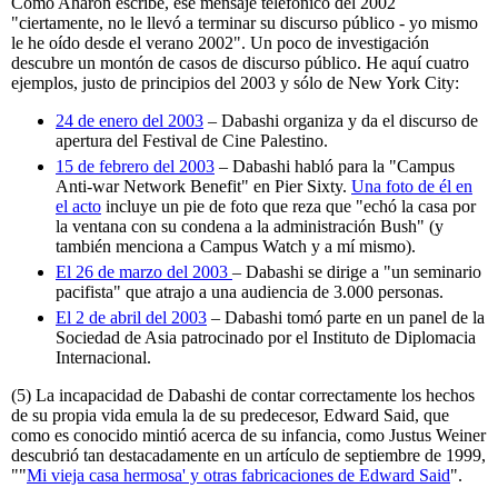
Como Aharon escribe, ese mensaje telefónico del 2002
"ciertamente, no le llevó a terminar su discurso público - yo mismo
le he oído desde el verano 2002". Un poco de investigación
descubre un montón de casos de discurso público. He aquí cuatro
ejemplos, justo de principios del 2003 y sólo de New York City:
24 de enero del 2003
– Dabashi organiza y da el discurso de
apertura del Festival de Cine Palestino.
15 de febrero del 2003
– Dabashi habló para la "Campus
Anti-war Network Benefit" en Pier Sixty.
Una foto de él en
el acto
incluye un pie de foto que reza que "echó la casa por
la ventana con su condena a la administración Bush" (y
también menciona a Campus Watch y a mí mismo).
El 26 de marzo del 2003
– Dabashi se dirige a "un seminario
pacifista" que atrajo a una audiencia de 3.000 personas.
El 2 de abril del 2003
– Dabashi tomó parte en un panel de la
Sociedad de Asia patrocinado por el Instituto de Diplomacia
Internacional.
(5) La incapacidad de Dabashi de contar correctamente los hechos
de su propia vida emula la de su predecesor, Edward Said, que
como es conocido mintió acerca de su infancia, como Justus Weiner
descubrió tan destacadamente en un artículo de septiembre de 1999,
""
Mi vieja casa hermosa' y otras fabricaciones de Edward Said
".