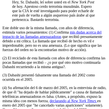
Hey, Sr. Dabashi, leí sobre usted en el
New York Post
de hoy. Apestoso cerdo terrorista musulmán. Espero
que la CIA le esté investigando para poder echarle de
este país de vuelta a algún asqueroso país árabe al que
pertenezca. Bastardo terrorista.
Este doble uso de la misma llamada, con años de diferencia,
estimula varios pensamientos: (1) Confirma
mis dudas acerca del
impacto de las llamadas amenazadoras
que recibió presuntamente
debido a mi crítica. La llamada que recibió de hecho es vil e
imperdonable, pero no es una amenaza. (Lo que significa que las
fuerzas del orden no la encontrarían motivo de acción).
(2) El reciclado de esta llamada con años de diferencia confirma las
pocas llamadas que recibió – ¿o por qué otro motivo continuaría
Dabashi recurriendo a la misma antigua?.
(3) Dabashi presentó falsamente una llamada del 2002 como
ocurrida en el 2005.
(4) Su afirmación del 6 de marzo del 2005, en la entrevista de radio,
de que él "ha dejado de hablar públicamente" a causa de llamadas
telefónicas amenazadoras es falsa. (Antes, a propósito, expuso la
misma idea con menos fuerza,
declarando al
New York Times
en
enero del 2005 que "he cancelado varias apariciones" solamente).