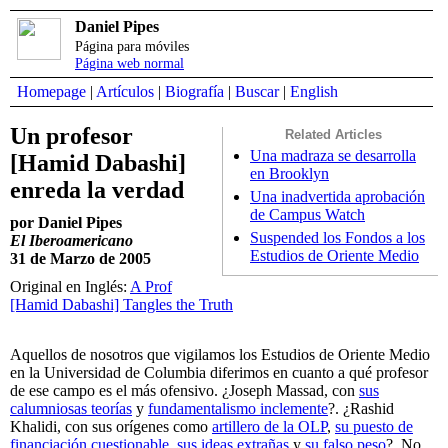
Daniel Pipes
Página para móviles
Página web normal
Homepage
|
Artículos
|
Biografía
|
Buscar
|
English
Un profesor
Related Articles
Una madraza se desarrolla
[Hamid Dabashi]
en Brooklyn
enreda la verdad
Una inadvertida aprobación
de Campus Watch
por Daniel Pipes
Suspended los Fondos a los
El Iberoamericano
Estudios de Oriente Medio
31 de Marzo de 2005
Original en Inglés:
A Prof
[Hamid Dabashi] Tangles the Truth
Aquellos de nosotros que vigilamos los Estudios de Oriente Medio
en la Universidad de Columbia diferimos en cuanto a qué profesor
de ese campo es el más ofensivo. ¿Joseph Massad, con
sus
calumniosas teorías
y
fundamentalismo inclemente
?. ¿Rashid
Khalidi, con sus orígenes como
artillero de la OLP
,
su puesto de
financiación cuestionable
,
sus ideas extrañas
y
su falso peso
?. No,